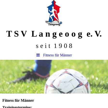
T S V L a n g e o o g e. V.
s e i t 1 9 0 8
Fitness für Männer
Fitness für Männer
Trainingstermine: